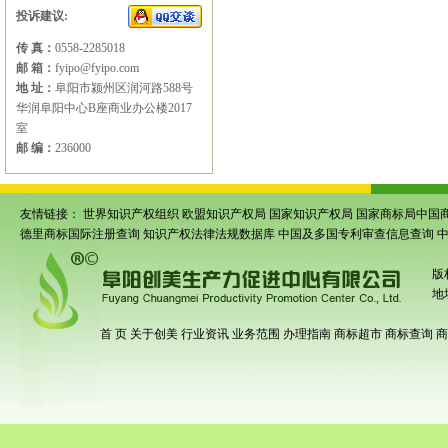
投诉建议:
传 真：
0558-2285018
邮 箱：
fyipo@fyipo.com
地 址：
阜阳市颍州区润河路588号
华润阜阳中心B座商业办公楼2017
室
邮 编：
236000
友情链接：
世界知识产权组织
欧盟知识产权局
国家知识产权局
国家商标局中国
德里商标国际注册查询
知识产权法律法规数据库
中国及多国专利审查信息查询
版
地
首 页
关于创美
行业资讯
业务范围
办理指南
商标超市
商标查询
商