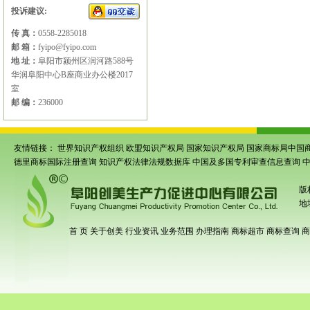
投诉建议:
传 真：
0558-2285018
邮 箱：
fyipo@fyipo.com
地 址：
阜阳市颍州区润河路588号
华润阜阳中心B座商业办公楼2017
室
邮 编：
236000
友情链接：
世界知识产权组织
欧盟知识产权局
国家知识产权局
国家商标局中国
德里商标国际注册查询
知识产权法律法规数据库
中国及多国专利审查信息查询
版
地
首 页
关于创美
行业资讯
业务范围
办理指南
商标超市
商标查询
商