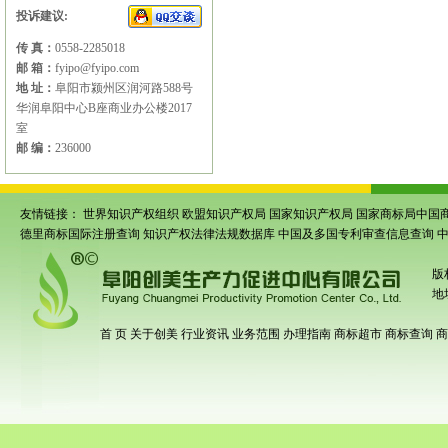
投诉建议:
传 真：
0558-2285018
邮 箱：
fyipo@fyipo.com
地 址：
阜阳市颍州区润河路588号
华润阜阳中心B座商业办公楼2017
室
邮 编：
236000
友情链接：
世界知识产权组织
欧盟知识产权局
国家知识产权局
国家商标局中国
德里商标国际注册查询
知识产权法律法规数据库
中国及多国专利审查信息查询
版
地
首 页
关于创美
行业资讯
业务范围
办理指南
商标超市
商标查询
商