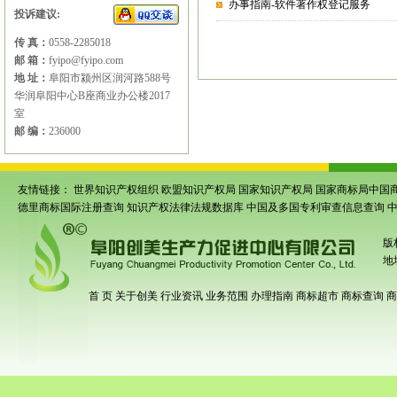
办事指南-软件著作权登记服务
投诉建议:
传 真：
0558-2285018
邮 箱：
fyipo@fyipo.com
地 址：
阜阳市颍州区润河路588号
华润阜阳中心B座商业办公楼2017
室
邮 编：
236000
友情链接：
世界知识产权组织
欧盟知识产权局
国家知识产权局
国家商标局中国
德里商标国际注册查询
知识产权法律法规数据库
中国及多国专利审查信息查询
版
地
首 页
关于创美
行业资讯
业务范围
办理指南
商标超市
商标查询
商