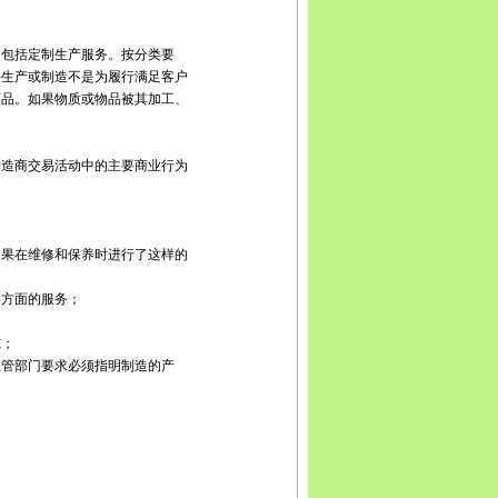
宾
广安
达州
雅安
巴中
资阳
西藏
拉萨
日喀则
昌都
南
昆明
曲靖
玉溪
保山
昭通
丽江
普洱
临沧
贵州
贵
义
安顺
毕节
铜仁
陕西
西安
铜川
宝鸡
咸阳
渭南
延
，包括定制生产服务。按分类要
安康
商洛
甘肃
兰州
嘉峪关
金昌
白银
天水
武威
张
果生产或制造不是为履行满足客户
庆阳
定西
陇南
宁夏
银川
石嘴山
吴忠
固原
中卫
青
商品。如果物质或物品被其加工、
新疆
乌鲁木齐
克拉玛依
吐鲁番
哈密
制造商交易活动中的主要商业行为
如果在维修和保养时进行了这样的
层方面的服务；
冻；
主管部门要求必须指明制造的产