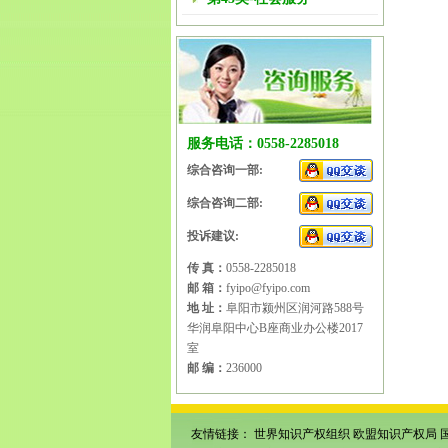
服务电话：0558-2285018
综合咨询一部:
综合咨询二部:
投诉建议:
传 真：
0558-2285018
邮 箱：
fyipo@fyipo.com
地 址：
阜阳市颍州区润河路588号
华润阜阳中心B座商业办公楼2017
室
邮 编：
236000
友情链接：
世界知识产权组织
欧盟知识产权局