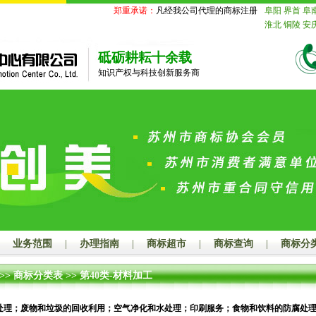
郑重承诺：
凡经我公司代理的商标注册申请事务国家商标
阜阳
界首
阜
淮北
铜陵
安
苏
南京
无锡
迁
北京
天津
砥砺耕耘十余载
舟山
台州
丽
知识产权与科技创新服务商
德
山东
济南
莱芜
临沂
德
鹰潭
赣州
吉
山
江门
湛江
潮州
揭阳
云
玉林
百色
贺
汉
黄石
十堰
长沙
株洲
湘
娄底
河南
郑
漯河
三门峡
海
赤峰
通辽
山
秦皇岛
邯
业务范围
|
办理指南
|
商标超市
|
商标查询
|
商标分
大同
阳泉
长
连
鞍山
抚顺
>>
商标分类表
>>
第40类-材料加工
岛
吉林
长春
齐齐哈尔
鸡
绥化
四川
成
处理；废物和垃圾的回收利用；空气净化和水处理；印刷服务；食物和饮料的防腐处