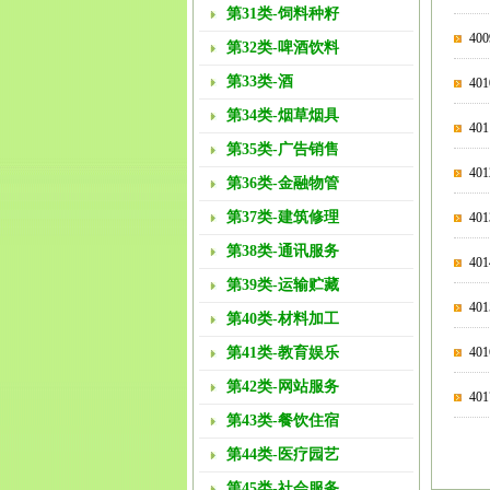
第31类-饲料种籽
40
第32类-啤酒饮料
第33类-酒
4
第34类-烟草烟具
40
第35类-广告销售
40
第36类-金融物管
第37类-建筑修理
40
第38类-通讯服务
40
第39类-运输贮藏
40
第40类-材料加工
第41类-教育娱乐
40
第42类-网站服务
4
第43类-餐饮住宿
第44类-医疗园艺
第45类-社会服务