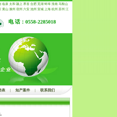
局未受理的，我公司承诺退还所有费用。
南
临泉
太和
颍上
界首
合肥
芜湖
蚌埠
淮南
马鞍山
庆
黄山
滁州
宿州
六安
池州
宣城
上海
杭州
苏州
江
常州
南通
镇江
扬州
连云港
淮安
盐城
徐州
泰州
宿
重庆
安徽
浙江
宁波
温州
嘉兴
湖州
绍兴
金华
衢州
电 话：0558-2285018
水
福建
福州
厦门
莆田
三明
泉州
漳州
南平
龙岩
宁
青岛
淄博
枣庄
东营
烟台
潍坊
济宁
泰安
威海
日照
州
聊城
滨州
菏泽
江西
南昌
景德镇
萍乡
九江
新余
安
宜春
抚州
上饶
广东
广州
韶关
深圳
珠海
汕头
佛
茂名
肇庆
惠州
梅州
汕尾
河源
阳江
清远
东莞
中山
浮
广西
南宁
柳州
桂林
梧州
北海
防城港
钦州
贵港
州
河池
来宾
崇左
海南
海口
三亚
三沙
儋州
湖北
武
宜昌
襄阳
鄂州
荆州
孝感
荆门
黄冈
咸宁
随州
湖南
潭
衡阳
邵阳
岳阳
常德
张家界
益阳
郴州
永州
怀化
州
开封
洛阳
平顶山
安阳
鹤壁
新乡
焦作
濮阳
许昌
南阳
商丘
信阳
周口
驻马店
内蒙
呼和浩特
包头
乌
鄂尔多斯
呼伦贝尔
巴彦淖尔
乌兰察布
河北
家庄
唐
郸
邢台
保定
张家口
承德
沧州
廊坊
衡水
山西
太原
类表
|
知产案件
|
联系我们
治
晋城
朔州
晋中
运城
忻州
临汾
吕梁
辽宁
沈阳
大
本溪
丹东
锦州
营口
阜新
辽阳
盘锦
铁岭
朝阳
葫芦
吉林
四平
辽源
通化
白山
松原
白城
黑龙江
哈尔滨
西
鹤岗
双鸭山
大庆
伊春
佳木斯
七台河
牡丹江
黑河
都
自贡
攀枝花
泸州
德阳
绵阳
广元
遂宁
内江
乐山
理。