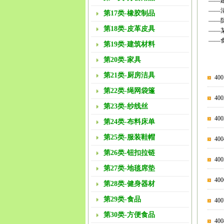
——
——
第17类-橡胶制品
——
第18类-皮革皮具
——
——
第19类-建筑材料
第20类-家具
第21类-厨房洁具
4
第22类-绳网袋篷
4
第23类-纱线丝
4
第24类-布料床单
第25类-服装鞋帽
40
第26类-钮扣拉链
40
第27类-地毯席垫
40
第28类-健身器材
第29类-食品
40
第30类-方便食品
4