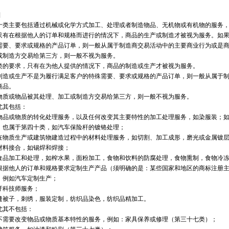
南充
眉山
宜
林芝
山南
云
]
阳
六盘水
遵
十类主要包括通过机械或化学方式加工、处理或者制造物品、无机物或有机物的服务
安
汉中
榆林
只有在根据他人的订单和规格而进行的情况下，商品的生产或制造才被视为服务。如
掖
平凉
酒泉
需要、要求或规格的产品订单，则一般从属于制造商交易活动中的主要商业行为或是
海
西宁
海东
或制造方交易给第三方，则一般不视为服务。
类的要求，只有在为他人提供的情况下，商品的制造或生产才被视为服务。
制造或生产不是为履行满足客户的特殊需要、要求或规格的产品订单，则一般从属于
商品。
物质或物品被其处理、加工或制造方交易给第三方，则一般不视为服务。
尤其包括：
物品或物质的转化处理服务，以及任何改变其主要特性的加工处理服务，如染服装；
，也属于第四十类，如汽车保险杆的镀铬处理；
在物质生产或建筑物建造过程中的材料处理服务，如切割、加工成形，磨光或金属镀
材料接合，如锡焊和焊接；
食品加工和处理，如榨水果，面粉加工，食物和饮料的防腐处理，食物熏制，食物冷
根据他人的订单和规格要求定制生产产品（须明确的是：某些国家和地区的商标注册
，例如汽车定制生产；
牙科技师服务；
缝被子，刺绣，服装定制，纺织品染色，纺织品精加工。
尤其不包括：
不需要改变物品或物质基本特性的服务，例如：家具保养或修理（第三十七类）；