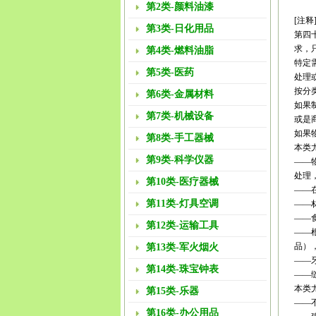
第2类-颜料油漆
[注释
第3类-日化用品
第四
求，
第4类-燃料油脂
特定
第5类-医药
处理
按分
第6类-金属材料
如果
第7类-机械设备
或是
如果
第8类-手工器械
本类
第9类-科学仪器
——
处理
第10类-医疗器械
——
第11类-灯具空调
——
——
第12类-运输工具
——
品）
第13类-军火烟火
——
第14类-珠宝钟表
——
本类
第15类-乐器
——
第16类-办公用品